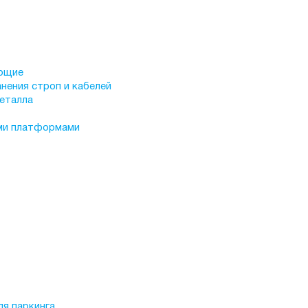
яющие
нения строп и кабелей
еталла
ми платформами
я паркинга