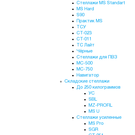
Стеллажи MS Standart
MS Hard
S90
Практик MS
ТСУ
СТ-023
СТ-011
ТС Лайт
Чёрные
Стеллажи для ПВЗ
МС-500
МС-750
Навигатор
Складские стеллажи
До 250 килограммов
УС
SBL
MZ-PROFIL
MS U
Стеллажи усиленные
MS Pro
SGR