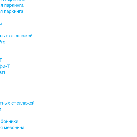
я паркинга
я паркинга
и
ных стеллажей
Pro
Т
фи-Т
031
й
тных стеллажей
и
тбойники
я мезонина