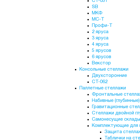
СТ-051
SB
МКФ
МС-Т
Профи-Т
2 яруса
3 яруса
4 яруса
5 ярусов
6 ярусов
Векстор
Консольные стеллажи
Двухсторонние
СТ-062
Паллетные стеллажи
Фронтальные стелла
Набивные (глубинные
Гравитационные сте
Стеллажи двойной гл
Самонесущие склад
Комплектующие для 
Защита стелла
Таблички на ст