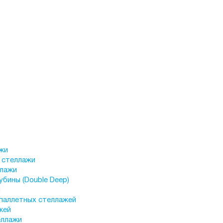
жи
) стеллажи
ллажи
убины (Double Deep)
ы
паллетных стеллажей
жей
еллажи