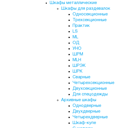
Шкафы металлические
Шкафы для раздевалок
Односекционные
Трехсекционные
Практик
LS
ML
ОД
УНО
ШРМ
MLH
ШРЭК
ШРК
Сварные
Четырехсекционные
Двухсекционные
Для спецодежды
Архивные шкафы
Однодверные
Двухдверные
Четырехдверные
Шкаф-купе