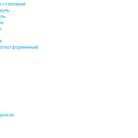
я стеллажей
дуль
уль
ль
е
х
 (платформенный)
дисков