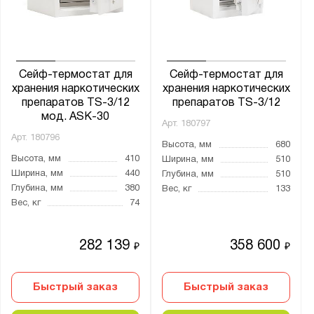
от
до
Глубина, мм:
от
до
Сейф-термостат для
Сейф-термостат для
хранения наркотических
хранения наркотических
препаратов TS-3/12
препаратов TS-3/12
Класс взломостойкости:
мод. ASK-30
Арт.
180797
1 класс
Арт.
180796
Высота, мм
680
3 класс
Высота, мм
410
Ширина, мм
510
Ширина, мм
440
Глубина, мм
510
Глубина, мм
380
Вес, кг
133
Количество полок, шт.:
Вес, кг
74
от
до
282 139
358 600
₽
₽
Тип покрытия поверхности:
эмаль
Быстрый заказ
Быстрый заказ