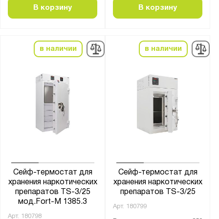
Тип замка:
В корзину
В корзину
2 ключевых
3 ключевых
4 ключевых
в наличии
в наличии
Назначение для сейфов:
Для медикаментов
Материал:
Металл
Страна производства:
Россия
Сейф-термостат для
Сейф-термостат для
хранения наркотических
хранения наркотических
препаратов TS-3/25
препаратов TS-3/25
Производитель:
мод.Fort-M 1385.3
Арт.
180799
Промет
Арт.
180798