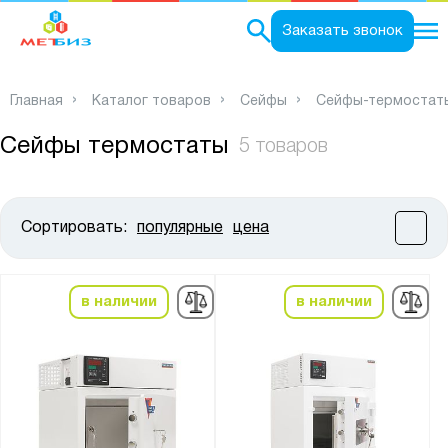
0
Заказать звонок
Главная
Каталог товаров
Сейфы
Сейфы-термостат
Сейфы термостаты
5 товаров
Сортировать:
популярные
цена
Цена:
от
до
в наличии
в наличии
Высота, мм:
от
до
Ширина, мм: