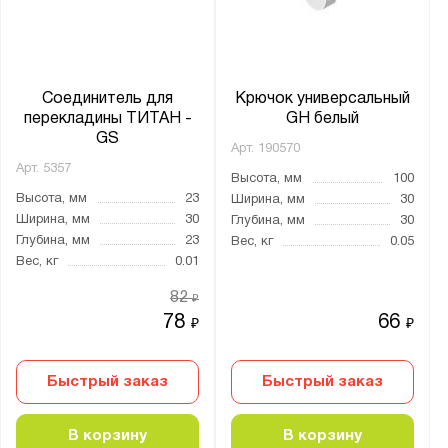
Сталь
Особенности:
Для балкона
Соединитель для
Крючок универсальный
перекладины ТИТАН -
GH белый
Для ванной
GS
Арт.
190570
Для гаража
Арт.
5357
Высота, мм
100
Для гардеробной
Высота, мм
23
Ширина, мм
30
Для гостиной
Ширина, мм
30
Глубина, мм
30
Глубина, мм
23
Вес, кг
0.05
Для дачи
Вес, кг
0.01
Для детской
82
₽
Для кладовой
78
66
₽
₽
Для кухни
Для мастерской
Быстрый заказ
Быстрый заказ
Для офиса
Для прихожей
В корзину
В корзину