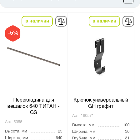
Цена:
от
до
в наличии
в наличии
Высота, мм:
-5%
от
до
Ширина, мм:
от
до
Глубина, мм:
от
до
Перекладина для
Крючок универсальный
вешалок 640 ТИТАН -
GH графит
GS
Арт.
190571
Количество полок, шт.:
Арт.
5358
Высота, мм
100
от
до
Высота, мм
25
Ширина, мм
30
Ширина, мм
640
Глубина, мм
31