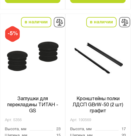
Цвет:
Серебристый
в наличии
в наличии
белый
-5%
графит
оцинкованная сталь
черный
Страна производства:
Россия
Заглушки для
Кронштейны полки
Производитель:
перекладины ТИТАН -
ЛДСП GBrW-50 (2 шт)
ПАКС-Металл
GS
графит
Промет
Арт.
5356
Арт.
190569
Высота, мм
23
Высота, мм
17
Бренд:
Ширина, мм
15
Ширина, мм
20