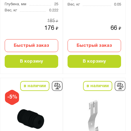
Глубина, мм
25
Вес, кг
0.05
Тип покрытия поверхности:
Вес, кг
0.222
порошковое
185
₽
176
66
₽
₽
Толщина:
от
до
Быстрый заказ
Быстрый заказ
Цвет:
В корзину
В корзину
Антрацит (0164 PE)
Антрацитово-серый (RAL 7016)
Белый (0101 PE)
в наличии
в наличии
Муар металлик (RAL 9005)
-5%
Сигнальный белый (RAL 9003)
Транспортный белый (RAL 9016)
Материал: