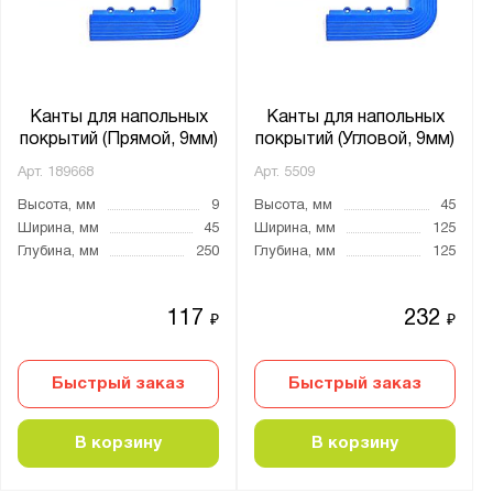
от
до
Глубина, мм:
от
до
Канты для напольных
Канты для напольных
покрытий (Прямой, 9мм)
покрытий (Угловой, 9мм)
Арт.
189668
Арт.
5509
Толщина:
Высота, мм
9
Высота, мм
45
от
до
Ширина, мм
45
Ширина, мм
125
Глубина, мм
250
Глубина, мм
125
Цвет:
Муар металлик (RAL 9005)
117
232
₽
₽
Производитель:
Быстрый заказ
Быстрый заказ
ПластФактор
В корзину
В корзину