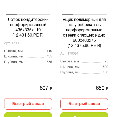
Лоток кондитерский
Ящик полимерный для
перфорированный
полуфабрикатов
435х335х110
перфорированные
(12.431.60.РЕ R)
стенки сплошное дно
600х400х75
Арт.
179090
(12.437e.60.PE R)
Высота, мм
110
Арт.
179091
Ширина, мм
435
Высота, мм
75
Глубина, мм
335
Ширина, мм
600
Глубина, мм
400
607
650
₽
₽
Быстрый заказ
Быстрый заказ