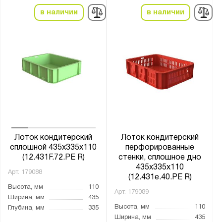
в наличии
в наличии
Лоток кондитерский
Лоток кондитерский
сплошной 435х335х110
перфорированные
(12.431F.72.РЕ R)
стенки, сплошное дно
435х335х110
Арт.
179088
(12.431e.40.РЕ R)
Высота, мм
110
Арт.
179089
Ширина, мм
435
Высота, мм
110
Глубина, мм
335
Ширина, мм
435