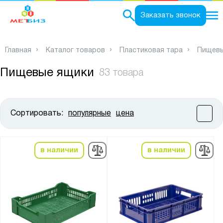
0
Заказать звонок
Главная
Каталог товаров
Пластиковая тара
Пищевы
Пищевые ящики
83 товара
Сортировать:
популярные
цена
Цена:
от
до
в наличии
в наличии
Высота, мм:
от
до
Ширина, мм: