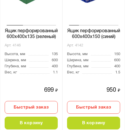
от
до
Глубина, мм:
от
до
Ящик перфорированный
Ящик перфорированный
600x400x135 (зеленый)
600x400x150 (синий)
Арт.
4146
Арт.
4142
Цвет:
Высота, мм
135
Высота, мм
150
Белый
Ширина, мм
600
Ширина, мм
600
Зеленый
Глубина, мм
400
Глубина, мм
400
Вес, кг
1.1
Вес, кг
1.5
Красный
Оранжевый
699
950
₽
₽
Синий
Чёрный
Быстрый заказ
Быстрый заказ
Материал:
В корзину
В корзину
Полиэтилен низкого давления (HDPE)