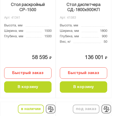
10
Стол раскройный
Стол диспетчера
СР-1500
СД-1800х900КП
Нагрузка на полку, кг:
Арт.
41341
Арт.
41583
от
до
Высота, мм
Высота, мм
Ширина, мм
1500
Ширина, мм
1800
Глубина, мм
1500
Глубина, мм
900
Тип замка:
Вес, кг
50
1 ключевой
2 ключевых
58 595
136 001
₽
₽
3 ключевых
4 ключевых
Быстрый заказ
Быстрый заказ
Наличие тумб:
В корзину
В корзину
Две тумбы
Одна тумба
в наличии
под заказ
Толщина: