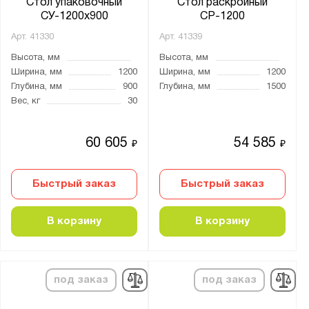
Стол упаковочный
Стол раскройный
СУ-1200х900
СР-1200
Серия:
Арт.
41330
Арт.
41339
41.I
Высота, мм
Высота, мм
41.Б
Ширина, мм
1200
Ширина, мм
1200
41.БК1
Глубина, мм
900
Глубина, мм
1500
Вес, кг
30
41.БК2
41.Бу
60 605
54 585
₽
₽
41.Л
41.О
Быстрый заказ
Быстрый заказ
41.С
41.СД
В корзину
В корзину
41.СЛ
41.Т
41.У
под заказ
под заказ
41.УПБ