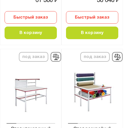
61 380
38 648
₽
₽
4 колеса
4 колеса с тормозом
Быстрый заказ
Быстрый заказ
Без колёс
В корзину
В корзину
Страна производства:
Россия
под заказ
под заказ
Производитель:
Gresson
Верстакофф
Метех
Предприятие ДВК
Бренд:
Метех