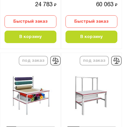
24 783
60 063
₽
₽
Тип покрытия поверхности:
порошковое
Быстрый заказ
Быстрый заказ
Количество полок, шт.:
В корзину
В корзину
от
до
под заказ
под заказ
Количество выдвижных ящиков, шт.:
1
2
3
4
5
6
8