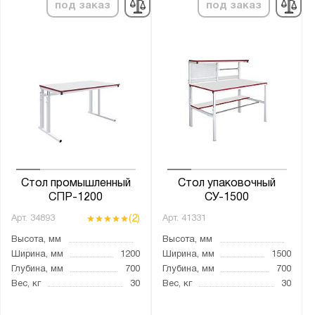
под заказ
под заказ
Высота, мм:
от
до
Ширина, мм:
от
до
Глубина, мм:
от
до
Стол промышленный
Стол упаковочный
СПР-1200
СУ-1500
(2)
Арт.
34893
Арт.
41331
Экран:
Высота, мм
Высота, мм
1 экран
Ширина, мм
1200
Ширина, мм
1500
1 экран и крепление для светильника
Глубина, мм
700
Глубина, мм
700
Вес, кг
30
Вес, кг
30
Без экрана
Опция