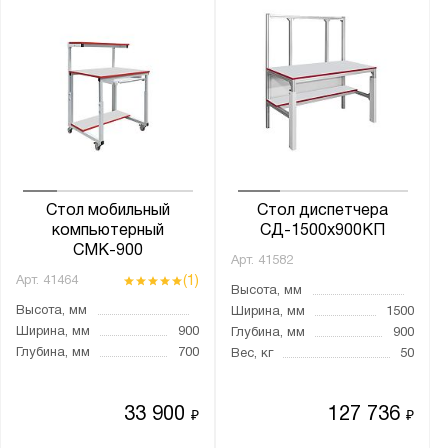
41.УС
41.Уу
Place
СП
СПР
СР
СУ
Стол мобильный
Стол диспетчера
компьютерный
СД-1500х900КП
СМК-900
Арт.
41582
Показать
Сбросить
(1)
Арт.
41464
Высота, мм
Высота, мм
Ширина, мм
1500
Ширина, мм
900
Глубина, мм
900
Глубина, мм
700
Вес, кг
50
33 900
127 736
₽
₽