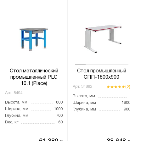
от
до
Цвет:
Графитовый (RAL 7012)
Небесно-синий (RAL 5015)
Светло-серый (RAL 7035)
Сигнальный синий (RAL 5005)
Стол металлический
Стол промышленный
промышленный PLC
СПП-1800х900
10.1 (Place)
Материал:
(2)
Арт.
34892
Арт.
8494
Металл
Высота, мм
Высота, мм
800
Ширина, мм
1800
Ширина, мм
1000
Глубина, мм
900
Столешница:
Глубина, мм
700
ЛДСП 25 мм
Вес, кг
60
Тип колёс: