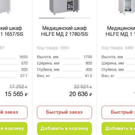
кий шкаф
Медицинский шкаф
Медицински
1 1657/SS
HILFE МД 2 1780/SS
HILFE МД 1 
87
Код товара:
5564
Код товара:
5486
1655
Высота, мм
1750
Высота, мм
570
Ширина, мм
800
Ширина, мм
320
Глубина, мм
400
Глубина, мм
27.1
Вес, кг
41.5
Вес, кг
17 292
22 924
₽
₽
15 565
20 636
₽
₽
й заказ
Быстрый заказ
Быстрый 
в корзину
Добавить в корзину
Добавить в 