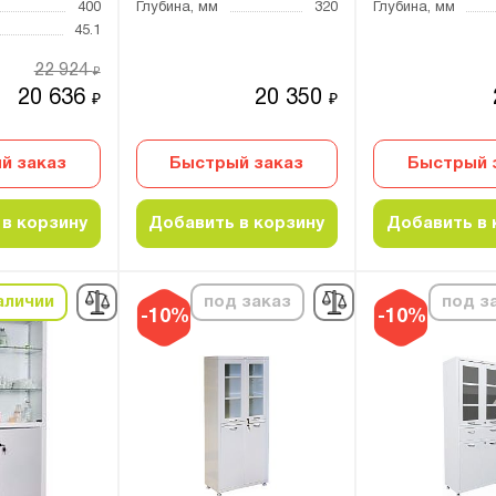
400
Глубина, мм
320
Глубина, мм
45.1
22 924
₽
20 636
20 350
₽
₽
й заказ
Быстрый заказ
Быстрый 
в корзину
Добавить в корзину
Добавить в 
аличии
под заказ
под з
-10%
-10%