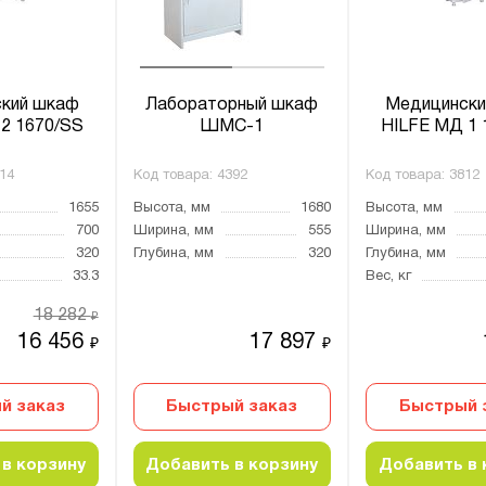
кий шкаф
Лабораторный шкаф
Медицински
2 1670/SS
ШМС-1
HILFE МД 1 
14
Код товара:
4392
Код товара:
3812
1655
Высота, мм
1680
Высота, мм
700
Ширина, мм
555
Ширина, мм
320
Глубина, мм
320
Глубина, мм
33.3
Вес, кг
18 282
₽
16 456
17 897
₽
₽
й заказ
Быстрый заказ
Быстрый 
в корзину
Добавить в корзину
Добавить в 