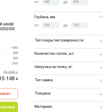
от
до
Глубина, мм:
й шкаф
от
до
1650/SS
Тип покрытия поверхности:
1655
500
Количество полок, шт.:
320
24.9
Нагрузка на полку, кг:
16 830
₽
15 148
₽
Тип замка:
Толщина:
заказ
Материал:
корзину