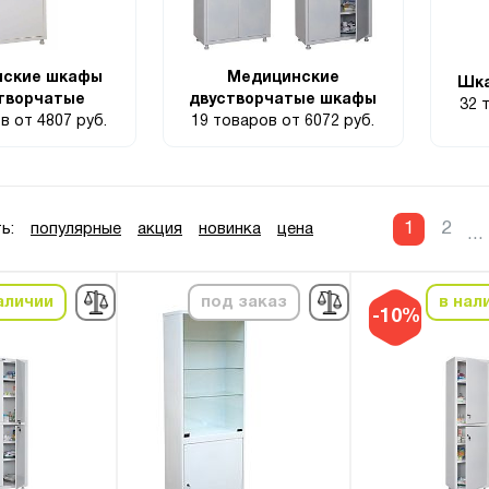
нские шкафы
Медицинские
Шка
творчатые
двустворчатые шкафы
32 
ов
от 4807 руб.
19 товаров
от 6072 руб.
1
2
ь:
популярные
акция
новинка
цена
...
аличии
под заказ
в нал
-10%