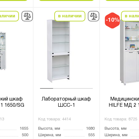
аличии
в наличии
в нал
-10%
кий шкаф
Лабораторный шкаф
Медицински
1 1650/SG
ШСС-1
HILFE МД 2 
13
Код товара:
4414
Код товара:
8725
1655
Высота, мм
1680
Высота, мм
500
Ширина, мм
555
Ширина, мм