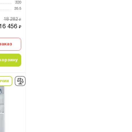
320
35.5
18 282
₽
16 456
₽
заказ
корзину
ичии