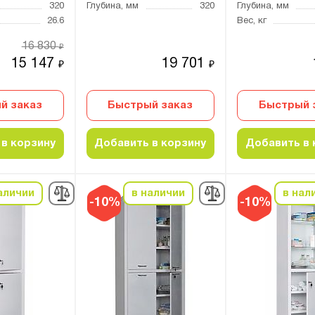
320
Глубина, мм
320
Глубина, мм
26.6
Вес, кг
16 830
₽
15 147
19 701
₽
₽
й заказ
Быстрый заказ
Быстрый 
в корзину
Добавить в корзину
Добавить в 
аличии
в наличии
в нал
-10%
-10%