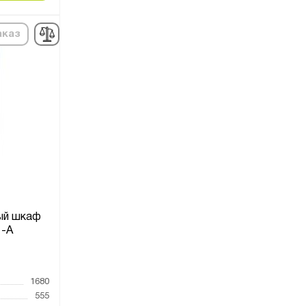
аказ
ый шкаф
-А
1680
555