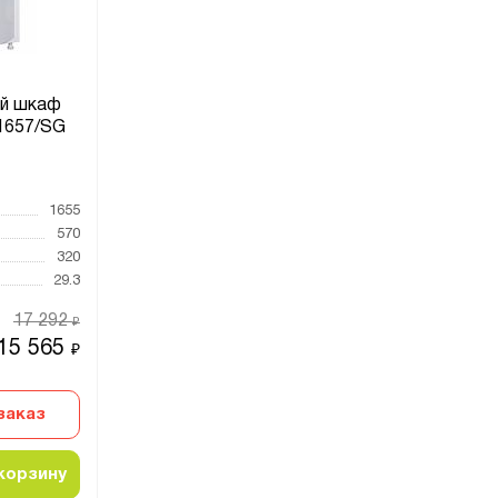
й шкаф
1657/SG
1655
570
320
29.3
17 292
₽
15 565
₽
заказ
корзину