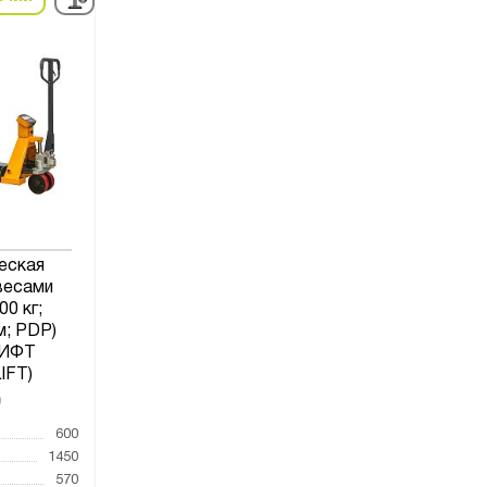
еская
весами
00 кг;
м; PDP)
ИФТ
IFT)
0
600
1450
570