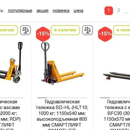
1
2
ь:
популярные
акция
новинка
цена
...
аличии
в наличии
в нал
-15%
-15%
ическая
Гидравлическая
Гидравлич
с весами
тележка SD-HL (HLT10;
тележка с 
2000 кг;
1000 кг; 1150х540 мм;
BFC30 (30
 мм; RDP)
высокоподъемная 800
1150х570 м
ТЛИФТ
мм) СМАРТЛИФТ
СМАРТЛ