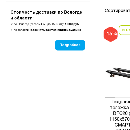
Сортироват
Стоимость доставки по Вологде
и области:
✔
по Вологде (газель 4 м, до 1500 кг):
1 800 руб.
в н
✔
по области:
рассчитывается индивидуально
-15%
Подробнее
Гидравл
тележка 
BFC20 (
1150х570
СМАР