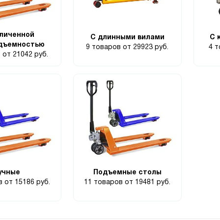
еличенной
С длинными вилами
С 
одъемностью
9 товаров
от 29923 руб.
4 
в
от 21042 руб.
учные
Подъемные столы
ов
от 15186 руб.
11 товаров
от 19481 руб.