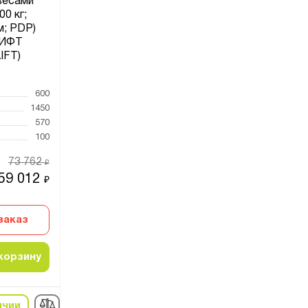
весами
00 кг;
м; PDP)
ИФТ
IFT)
1
600
1450
570
100
73 762
₽
59 012
₽
заказ
корзину
ичии