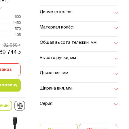
IFT)
43
Диаметр колёс:
600
1450
Материал колёс:
570
105
Общая высота тележки, мм:
82 050
₽
69 744
₽
Высота ручки, мм:
заказ
Длина вил, мм:
корзину
Ширина вил, мм:
Серия:
ичии