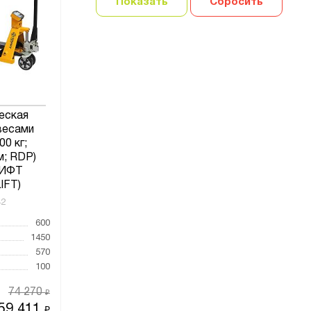
Показать
Сбросить
еская
весами
00 кг;
м; RDP)
ИФТ
IFT)
42
600
1450
570
100
74 270
₽
59 411
₽