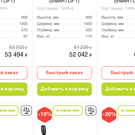
TLIFT)
(SMARTLIFT)
(SMARTL
0841
Код товара:
190844
Код товара:
1908
600
Высота, мм
600
Высота, мм
1450
Ширина, мм
1450
Ширина, мм
570
Глубина, мм
550
Глубина, мм
97
Вес, кг
110
Вес, кг
62 932
61 226
₽
₽
53 494
52 042
₽
₽
й заказ
Быстрый заказ
Быстрый 
в корзину
Добавить в корзину
Добавить в 
аличии
в наличии
в нал
-10%
-20%