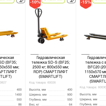
-10%
-15%
ическая
Гидравлическая
Гидравлич
SD (BF35;
тележка SD-S (BF25;
тележка с 
150х550 мм;
2500 кг; 800х550 мм;
BFC20 (20
АРТЛИФТ
RDP) СМАРТЛИФТ
1150х570 м
TLIFT)
(SMARTLIFT)
СМАРТЛ
(SMARTL
0827
Код товара:
60026
Код товара:
6003
400
Высота, мм
400
Высота, мм
1450
Ширина, мм
900
Ширина, мм
550
Глубина, мм
550
Глубина, мм
86
Вес, кг
64