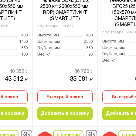
SD (BF40;
тележка SD-L (BF25;
тележка с 
150х550 мм;
2500 кг; 2000х550 мм;
BFC25 (25
АРТЛИФТ
RDP) СМАРТЛИФТ
1150х570 м
TLIFT)
(SMARTLIFT)
СМАРТЛ
(SMARTL
0828
Код товара:
190837
Код товара:
6003
400
Высота, мм
400
Высота, мм
1450
Ширина, мм
2300
Ширина, мм
550
Глубина, мм
550
Глубина, мм
100
Вес, кг
96
Вес, кг
48 352
36 760
₽
₽
43 512
33 081
₽
₽
й заказ
Быстрый заказ
Быстрый 
в корзину
Добавить в корзину
Добавить в 
аличии
в наличии
в нал