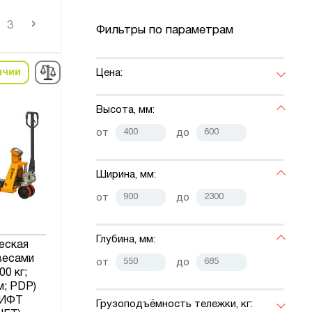
›
3
Фильтры по параметрам
ичии
Цена:
Высота, мм:
от
до
Ширина, мм:
от
до
Глубина, мм:
еская
весами
от
до
00 кг;
м; PDP)
ИФТ
Грузоподъёмность тележки, кг: