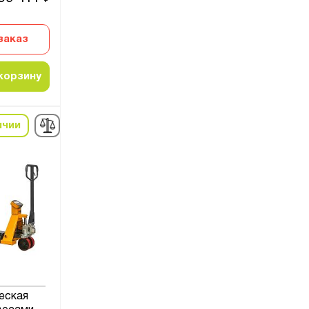
заказ
корзину
ичии
еская