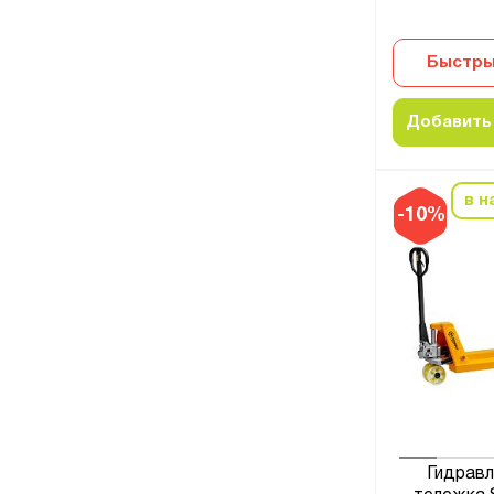
Быстры
Добавить 
в н
-10%
Гидравл