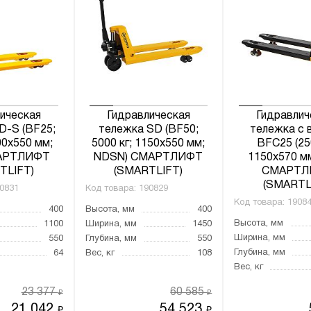
ическая
Гидравлическая
Гидравлич
D-S (BF25;
тележка SD (BF50;
тележка с 
00х550 мм;
5000 кг; 1150х550 мм;
BFC25 (25
АРТЛИФТ
NDSN) СМАРТЛИФТ
1150х570 м
TLIFT)
(SMARTLIFT)
СМАРТЛ
(SMARTL
0831
Код товара:
190829
Код товара:
1908
400
Высота, мм
400
Высота, мм
1100
Ширина, мм
1450
Ширина, мм
550
Глубина, мм
550
Глубина, мм
64
Вес, кг
108
Вес, кг
23 377
60 585
₽
₽
21 042
54 523
₽
₽