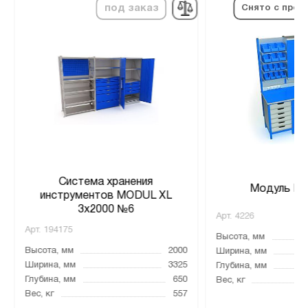
под заказ
Снято с прои
Система хранения
Модуль М2
инструментов MODUL XL
3x2000 №6
Арт.
4226
Арт.
194175
Высота, мм
Высота, мм
2000
Ширина, мм
Ширина, мм
3325
Глубина, мм
Глубина, мм
650
Вес, кг
Вес, кг
557