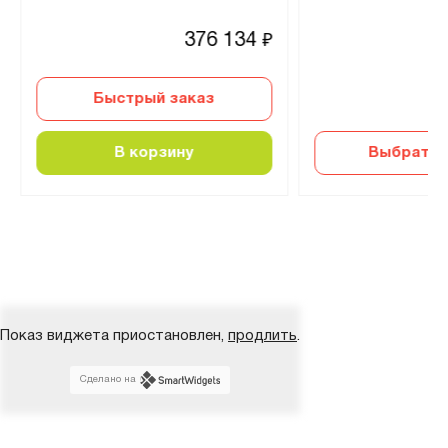
376 134
₽
Быстрый заказ
В корзину
Выбрать 
Показ виджета приостановлен,
продлить
.
Сделано на