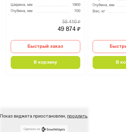
Ширина, мм
1800
Глубина, мм
Глубина, мм
700
Вес, кг
55 410
₽
49 874
₽
Быстрый заказ
Быстрый 
В корзину
В корз
Показ виджета приостановлен,
продлить
.
Сделано на