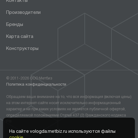
Контакты
Производители
Бренды
Карта сайта
Конструкторы
© 2011-2026 ООО Метбиз
Политика конфиденциальности
Обращаем ваше внимание на то, что вся информация (включая цены)
на этом интернет-сайте носит исключительно информационный
характер и ни при каких условиях не является публичной офертой,
определяемой положениями Статьи 437 (2) Гражданского кодекса
РФ.
На сайте vologda.metbiz.ru используются файлы
cookie.