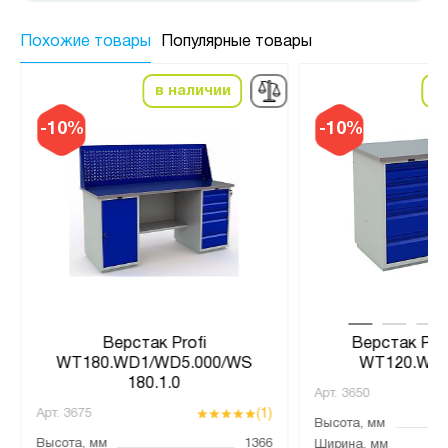
Похожие товары
Популярные товары
в наличии
в
-10%
-10%
Верстак Profi
Верстак Prof
WT180.WD1/WD5.000/WS
WT120.WD5
180.1.0
Арт.
3650
(1)
Арт.
3675
Высота, мм
Высота, мм
1366
Ширина, мм