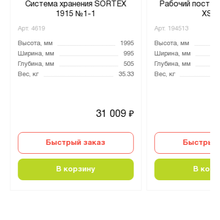
Система хранения SORTEX
Рабочий пост P
1915 №1-1
XS 0
Арт.
4619
Арт.
194513
Высота, мм
1995
Высота, мм
Ширина, мм
995
Ширина, мм
Глубина, мм
505
Глубина, мм
Вес, кг
35.33
Вес, кг
31 009
₽
Быстрый заказ
Быстрый 
В корзину
В корз