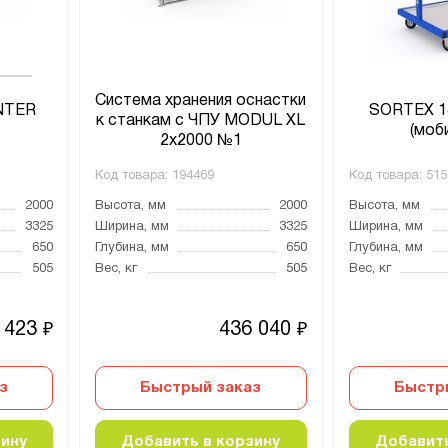
Система хранения оснастки
INTER
SORTEX 1
к станкам с ЧПУ MODUL XL
(моб
2х2000 №1
Код товара:
194469
Код товара:
515
2000
Высота, мм
2000
Высота, мм
3325
Ширина, мм
3325
Ширина, мм
650
Глубина, мм
650
Глубина, мм
505
Вес, кг
505
Вес, кг
 423
436 040
₽
₽
з
Быстрый заказ
Быстр
зину
Добавить в корзину
Добавить