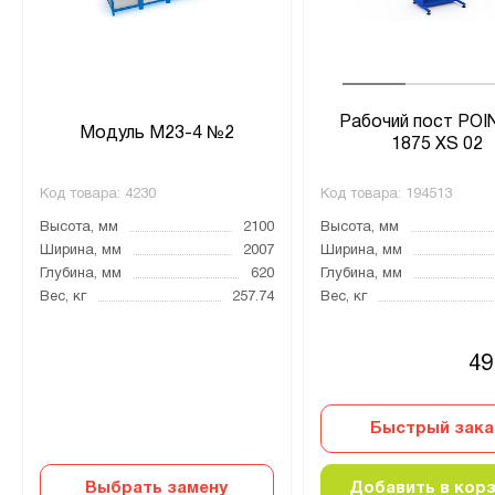
Рабочий пост PO
Модуль М23-4 №2
1875 XS 02
Код товара:
4230
Код товара:
194513
Высота, мм
2100
Высота, мм
Ширина, мм
2007
Ширина, мм
Глубина, мм
620
Глубина, мм
Вес, кг
257.74
Вес, кг
49
Быстрый зака
Выбрать замену
Добавить в кор