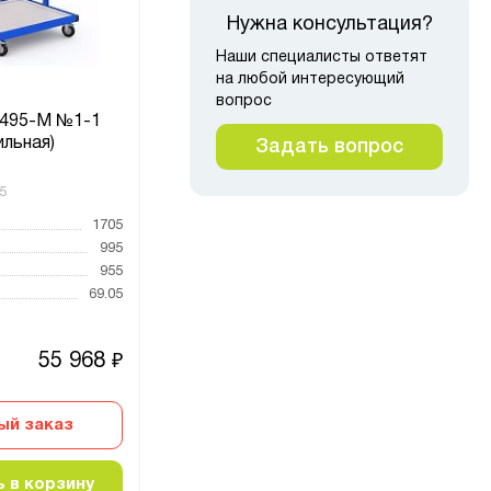
Нужна консультация?
Наши специалисты ответят
на любой интересующий
вопрос
495-M №1-1
Сист
Модуль М23-2 №1
ильная)
Задать вопрос
5
Код товара:
4222
Код то
1705
Высота, мм
2100
Высот
995
Ширина, мм
1005
Ширин
955
Глубина, мм
620
Глубин
69.05
Вес, кг
105.91
Вес, к
55 968
₽
ый заказ
 в корзину
Выбрать замену
Д