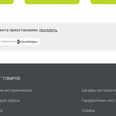
жета приостановлен,
продлить
.
Сделано на
Г ТОВАРОВ
и металлические
Шкафы металличе
 для офиса
Гардеробные сис
ки
Сейфы