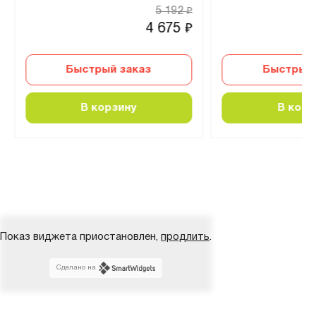
5 192
₽
4 675
₽
Быстрый заказ
Быстрый 
В корзину
В корз
Показ виджета приостановлен,
продлить
.
Сделано на