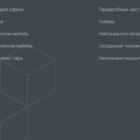
 для офиса
Гардеробные сис
ки
Сейфы
нская мебель
Нейтральное обо
ленная мебель
Складская техник
овая тара
Напольные покры