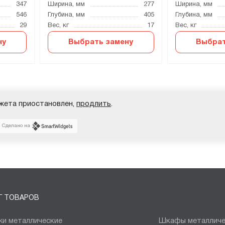
347
Ширина, мм
277
Ширина, мм
546
Глубина, мм
405
Глубина, мм
29
Вес, кг
17
Вес, кг
ну
Выбрать замену
Выбрат
жета приостановлен,
продлить
.
Сделано на
Г ТОВАРОВ
и металлические
Шкафы металличе