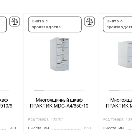
Снято с
Снято с
производства
производст
каф
Многоящичный шкаф
Многоящ
910/9
ПРАКТИК MDC-A4/650/10
ПРАКТИК M
Код товара:
180787
Код товара:
180
910
Высота, мм
650
Высота, мм